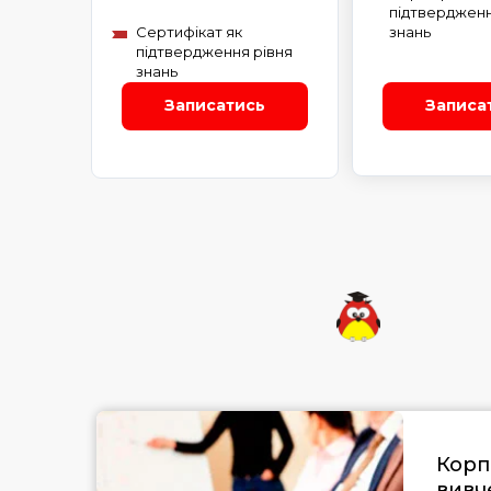
підтвердженн
Сертифікат як
знань
підтвердження рівня
знань
Записатись
Записа
Корп
вивч