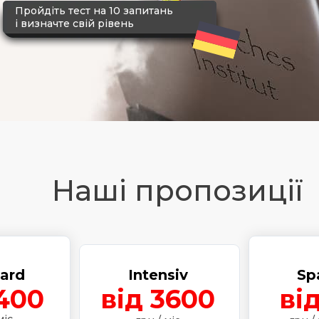
Пройдіть тест на 10 запитань
і визначте свій рівень
Наші пропозиції
ard
Intensiv
Sp
400
від 3600
ві