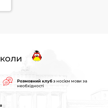
школи
Розмовний клуб
з носієм мови за
необхідності
я