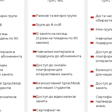
міс
грн./ міс
грн./
Ранкові та вечірні групи
чірні групи
Дні та ча
обираєте
Групи до 8 осіб
іб
Міні-груп
12 занять на місяць
ісяць
(3 рази на тиждень по 90
ждень по 90
Навчальн
хвилин)
подаруно
Навчальні матеріали в
теріали в
Доступ д
подарунок до абонемента
о абонемента
платформ
інтеракт
Доступ до онлайн
лайн
платформи для
ля
Безкошто
інтерактивних занять
х занять
для наших
Безкоштовний Sprachklub
 Sprachklub
Доступ д
для наших студентів
удентів
занять
Доступ до відеозаписів
деозаписів
Сертифік
занять
підтверд
знань
Сертифікат як
к