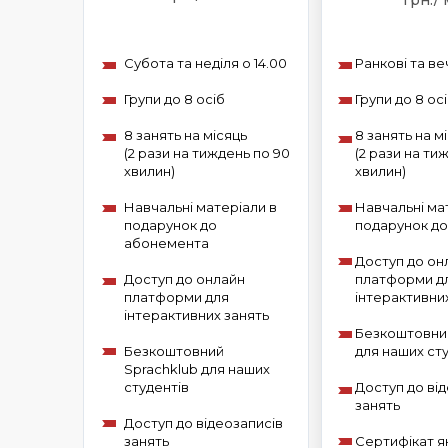
грн./ 
Субота та неділя о 14.00
Ранкові та ве
Групи до 8 осіб
Групи до 8 ос
8 занять на місяць
8 занять на м
(2 рази на тиждень по 90
(2 рази на ти
хвилин)
хвилин)
Навчальні матеріали в
Навчальні ма
подарунок до
подарунок д
абонемента
Доступ до он
Доступ до онлайн
платформи д
платформи для
інтерактивни
інтерактивних занять
Безкоштовний
Безкоштовний
для наших ст
Sprachklub для наших
студентів
Доступ до ві
занять
Доступ до відеозаписів
занять
Сертифікат я