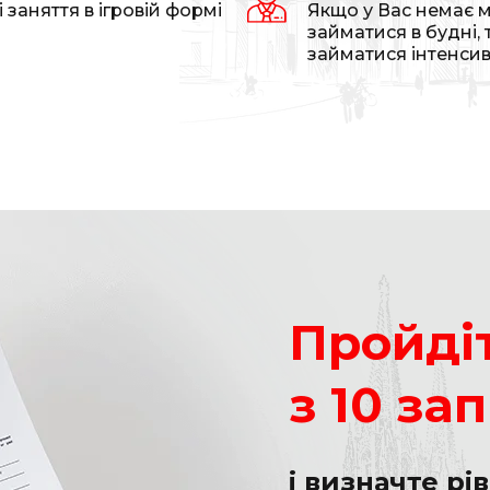
 заняття в ігровій формі
Якщо у Вас немає 
займатися в будні,
займатися інтенсив
Пройдіт
з 10 за
і визначте рі