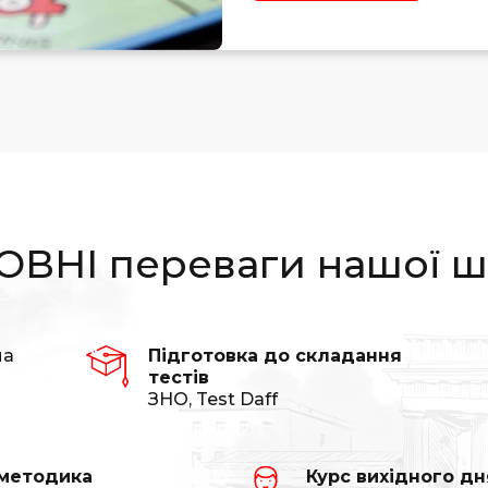
ВНІ переваги нашої 
на
Підготовка до складання
тестів
ЗНО, Test Daff
 методика
Курс вихідного дн