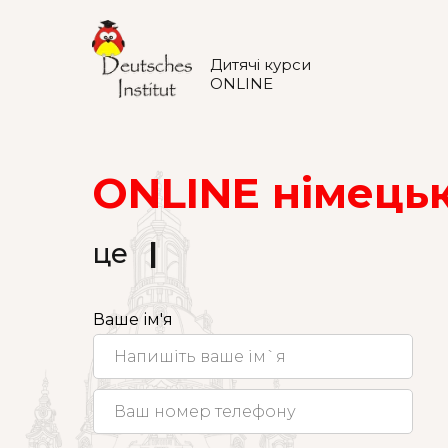
Дитячі курси
ONLINE
ONLINE німецьк
це
|
Ваше ім'я