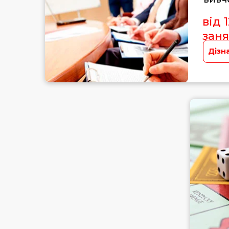
від 
заня
Дізн