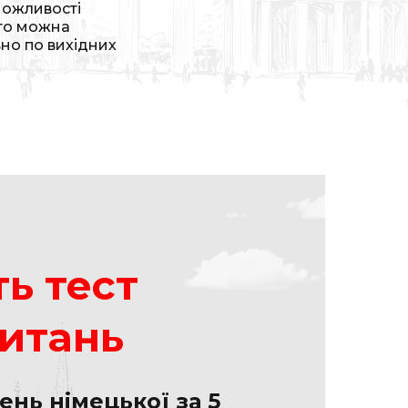
можливості
 то можна
но по вихідних
ь тест
питань
вень німецької за 5