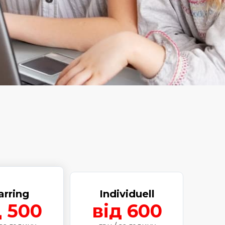
arring
Individuell
д 500
від 600