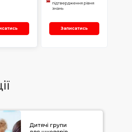
підтвердження рівня
знань
исатись
Записатись
ії
Дитячі групи