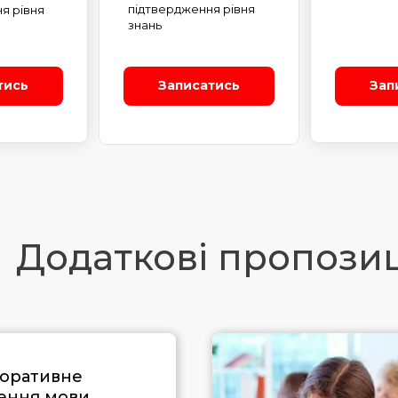
підтвердження рівня
я рівня
знань
тись
Записатись
Зап
Додаткові пропозиц
оративне
ення мови