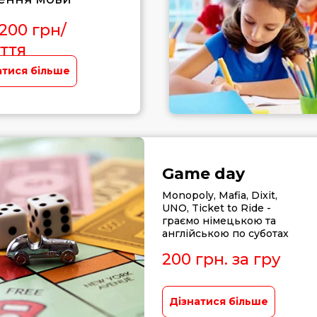
1200 грн/
ття
атися більше
Game day
Monopoly, Mafia, Dixit,
UNO, Ticket to Ride -
граємо німецькою та
англійською по суботах
200 грн. за гру
Дізнатися більше