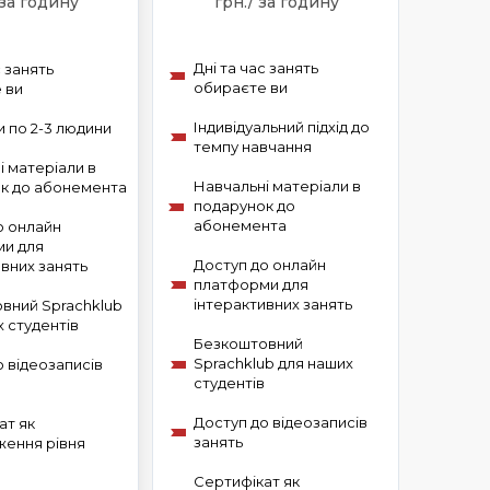
 за годину
грн./ за годину
Дні та час занять
с занять
обираєте ви
 ви
Індивідуальний підхід до
и по 2-3 людини
темпу навчання
і матеріали в
Навчальні матеріали в
к до абонемента
подарунок до
абонемента
о онлайн
и для
Доступ до онлайн
ивних занять
платформи для
інтерактивних занять
вний Sprachklub
 студентів
Безкоштовний
Sprachklub для наших
о відеозаписів
студентів
Доступ до відеозаписів
ат як
занять
ження рівня
Сертифікат як